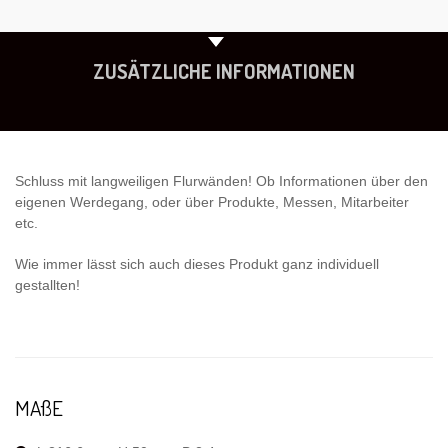
PRODUKTÜBERSICHT
ZUSÄTZLICHE INFORMATIONEN
Schluss mit langweiligen Flurwänden! Ob Informationen über den
eigenen Werdegang, oder über Produkte, Messen, Mitarbeiter
etc.
Wie immer lässt sich auch dieses Produkt ganz individuell
gestallten!
MAßE