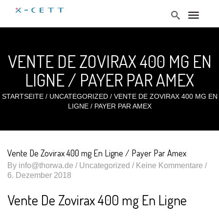
T
o
g
g
l
VENTE DE ZOVIRAX 400 MG EN
e
n
a
LIGNE / PAYER PAR AMEX
v
i
g
STARTSEITE
/
UNCATEGORIZED
/
VENTE DE ZOVIRAX 400 MG EN
a
LIGNE / PAYER PAR AMEX
t
i
o
n
Vente De Zovirax 400 mg En Ligne / Payer Par Amex
By
info@thorwa.de
/
Uncategorized
/ Keine Kommentare /
6. Dezember 2018
Vente De Zovirax 400 mg En Ligne