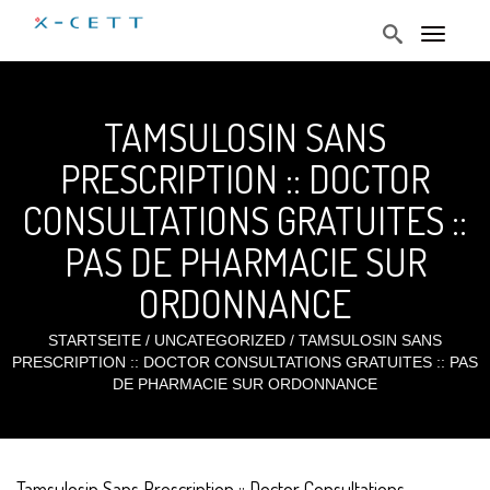
T
o
g
g
l
TAMSULOSIN SANS
e
n
a
PRESCRIPTION :: DOCTOR
v
i
CONSULTATIONS GRATUITES ::
g
a
t
PAS DE PHARMACIE SUR
i
o
ORDONNANCE
n
STARTSEITE
/
UNCATEGORIZED
/
TAMSULOSIN SANS
PRESCRIPTION :: DOCTOR CONSULTATIONS GRATUITES :: PAS
DE PHARMACIE SUR ORDONNANCE
Tamsulosin Sans Prescription :: Doctor Consultations