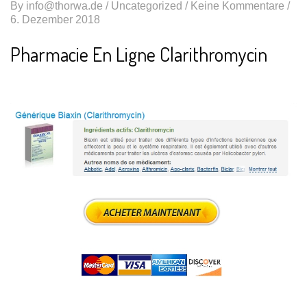
By
info@thorwa.de
/
Uncategorized
/ Keine Kommentare /
6. Dezember 2018
Pharmacie En Ligne Clarithromycin