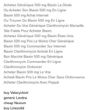
Achetez Générique 500 mg Biaxin La Dinde
Ou Acheter Son Biaxin 500 mg En Ligne
Biaxin 500 mg Achat Internet
Ou Trouver Du Biaxin 500 mg En Ligne
Acheter Du Vrai Générique Clarithromycin Marseille
Site Fiable Pour Acheter Biaxin
Achetez Générique 500 mg Biaxin États Unis
Biaxin 500 mg Prix Le Moins Cher Générique
Biaxin 500 mg Commander Sur Internet
Biaxin Clarithromycin Acheté En Ligne
Bon Marché Biaxin 500 mg Générique
Clarithromycin Commander En Ligne
Clarithromycin Ordonner
Acheter Biaxin 500 mg Le Vrai
Acheté Biaxin Prix Le Moins Cher Sans Ordonnance
Acheter Clarithromycin Avec Paypal
buy Valacyclovir
generic Levitra
cheap Nexium
buy Linezolid