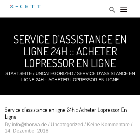
T
o
g
g
l
SERVICE D’ASSISTANCE EN
e
n
a
LIGNE 24H :: ACHETER
v
i
LOPRESSOR EN LIGNE
g
a
t
STARTSEITE
/
UNCATEGORIZED
/
SERVICE D’ASSISTANCE EN
i
LIGNE 24H :: ACHETER LOPRESSOR EN LIGNE
o
n
Service d’assistance en ligne 24h :: Acheter Lopressor En
Ligne
By
info@thorwa.de
/
Uncategorized
/ Keine Kommentare /
14. Dezember 2018