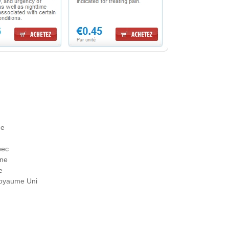
ue
bec
gne
e
Royaume Uni