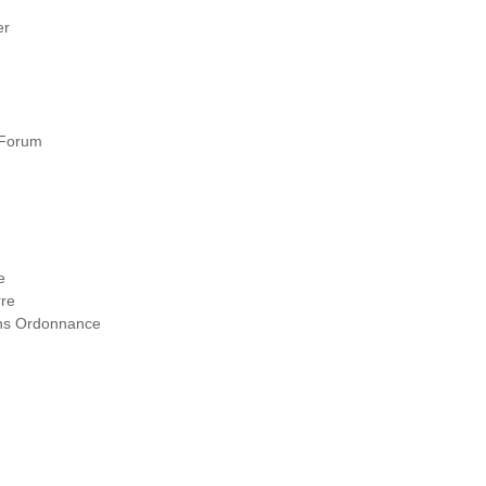
er
g
 Forum
e
re
ans Ordonnance