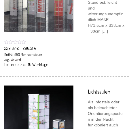
Standfest, leicht
und
witterungsunempfin
dlich MAßE
H71,5cm x B38cm x
T38cm […]
229,67
€
–
296,31
€
Enthält 19% Mehrwertsteuer
zzgl.
Versand
Lieferzeit: ca. 10 Werktage
Lichtsäulen
Als Infostele oder
als beleuchteter
Orientierungsposte
n in der Nacht,
funktioniert auch