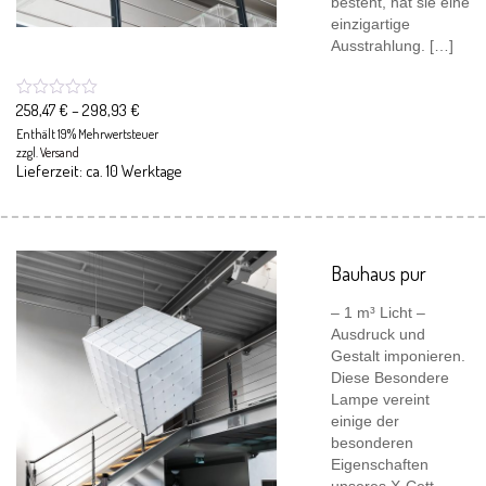
besteht, hat sie eine
einzigartige
Ausstrahlung. […]
258,47
€
–
298,93
€
Enthält 19% Mehrwertsteuer
zzgl.
Versand
Lieferzeit: ca. 10 Werktage
Bauhaus pur
– 1 m³ Licht –
Ausdruck und
Gestalt imponieren.
Diese Besondere
Lampe vereint
einige der
besonderen
Eigenschaften