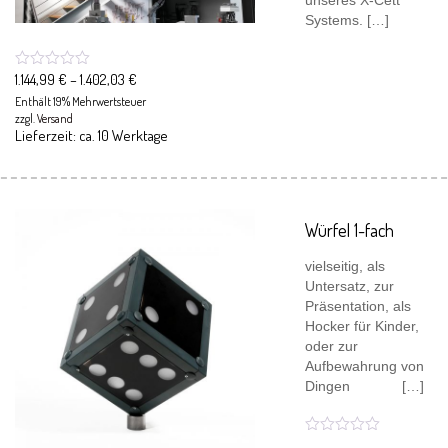
unseres X-Cett
Systems. […]
1.144,99
€
–
1.402,03
€
Enthält 19% Mehrwertsteuer
zzgl.
Versand
Lieferzeit: ca. 10 Werktage
Würfel 1-fach
vielseitig, als
Untersatz, zur
Präsentation, als
Hocker für Kinder,
oder zur
Aufbewahrung von
Dingen […]