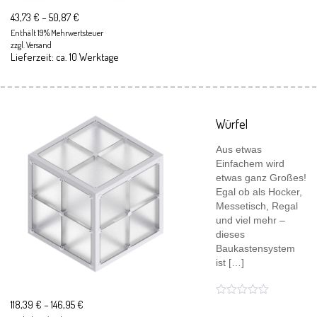
43,73
€
–
50,87
€
Enthält 19% Mehrwertsteuer
zzgl.
Versand
Lieferzeit: ca. 10 Werktage
Würfel
Aus etwas
Einfachem wird
etwas ganz Großes!
Egal ob als Hocker,
Messetisch, Regal
und viel mehr –
dieses
Baukastensystem
ist […]
118,39
€
–
146,95
€