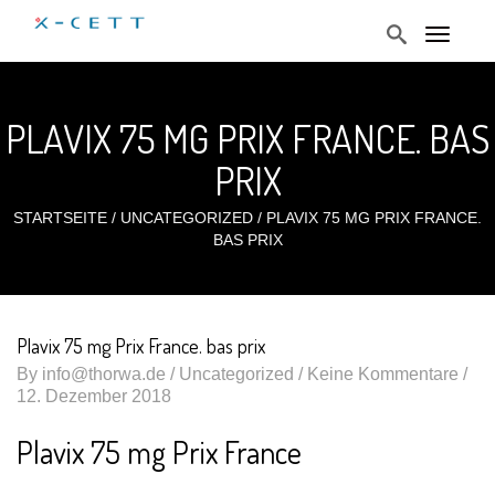
T
o
g
g
l
PLAVIX 75 MG PRIX FRANCE. BAS
e
n
a
PRIX
v
i
g
STARTSEITE
/
UNCATEGORIZED
/
PLAVIX 75 MG PRIX FRANCE.
a
BAS PRIX
t
i
o
n
Plavix 75 mg Prix France. bas prix
By
info@thorwa.de
/
Uncategorized
/ Keine Kommentare /
12. Dezember 2018
Plavix 75 mg Prix France