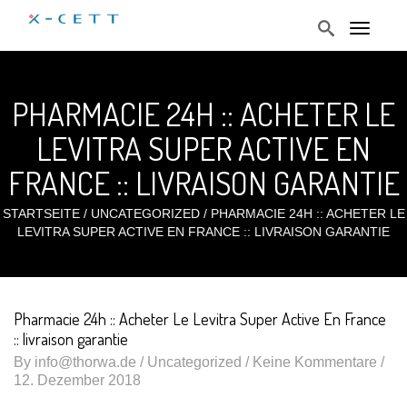
T
o
g
g
l
PHARMACIE 24H :: ACHETER LE
e
n
a
LEVITRA SUPER ACTIVE EN
v
i
FRANCE :: LIVRAISON GARANTIE
g
a
t
STARTSEITE
/
UNCATEGORIZED
/
PHARMACIE 24H :: ACHETER LE
i
LEVITRA SUPER ACTIVE EN FRANCE :: LIVRAISON GARANTIE
o
n
Pharmacie 24h :: Acheter Le Levitra Super Active En France
:: livraison garantie
By
info@thorwa.de
/
Uncategorized
/ Keine Kommentare /
12. Dezember 2018