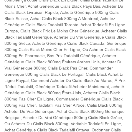
combien ça coûte Cialis Black En Ligne, Cialis Black Tadalafil Le
Moins Cher, Achat Générique Cialis Black Pays Bas, Acheter Du
Cialis Black Livraison Rapide, Acheté Générique 800mg Cialis
Black Suisse, Achat Cialis Black 800mg A Montreal, Achetez
Générique Cialis Black Tadalafil Toronto, Achat Tadalafil En Ligne
Europe, Cialis Black Prix Le Moins Cher Générique, Acheter Cialis
Black Tadalafil Générique, Acheter Du Vrai Générique Cialis Black
800mg Grèce, Acheté Générique Cialis Black Canada, Générique
800mg Cialis Black Moins Cher En Ligne, Ou Acheter Cialis Black
800mg En Pharmacie, Bas Prix Tadalafil Générique, Acheter
Générique Cialis Black 800mg Émirats Arabes Unis, Acheter Du
Vrai Générique 800mg Cialis Black Pas Cher, Commander
Générique 800mg Cialis Black Le Portugal, Cialis Black Achat En
Ligne Paypal, Comment Acheter Du Cialis Black Au Maroc, À Prix
Réduit Tadalafil, Générique Tadalafil Acheter Maintenant, acheté
Générique Cialis Black 800mg États-Unis, Acheter Cialis Black
800mg Pas Cher En Ligne, Commander Générique Cialis Black
800mg Pas Cher, Tadalafil Pas Cher A Nice, Cialis Black 800mg
Acheter Du Vrai Générique, Achat Cialis Black 800mg Generique
Belgique, Acheter Du Vrai Générique 800mg Cialis Black Grèce,
Ou Acheter Du Cialis Black 800mg, Veritable Tadalafil En Ligne,
Achat Générique Cialis Black Tadalafil Ottawa, Ordonner Cialis