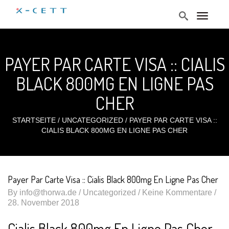
T
o
g
g
l
PAYER PAR CARTE VISA :: CIALIS
e
n
a
BLACK 800MG EN LIGNE PAS
v
i
CHER
g
a
t
STARTSEITE
/
UNCATEGORIZED
/
PAYER PAR CARTE VISA ::
i
CIALIS BLACK 800MG EN LIGNE PAS CHER
o
n
Payer Par Carte Visa :: Cialis Black 800mg En Ligne Pas Cher
By
info@thorwa.de
/
Uncategorized
/ Keine Kommentare /
28. November 2018
Cialis Black 800mg En Ligne Pas Cher