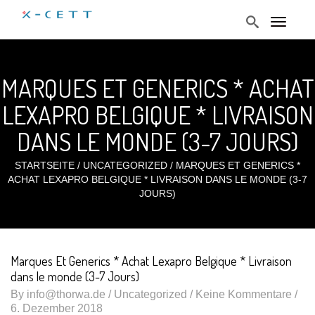
T
o
g
g
l
MARQUES ET GENERICS * ACHAT
e
n
a
LEXAPRO BELGIQUE * LIVRAISON
v
i
DANS LE MONDE (3-7 JOURS)
g
a
t
STARTSEITE
/
UNCATEGORIZED
/
MARQUES ET GENERICS *
i
ACHAT LEXAPRO BELGIQUE * LIVRAISON DANS LE MONDE (3-7
o
n
JOURS)
Marques Et Generics * Achat Lexapro Belgique * Livraison
dans le monde (3-7 Jours)
By
info@thorwa.de
/
Uncategorized
/ Keine Kommentare /
6. Dezember 2018