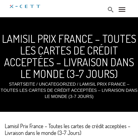
T
o
g
g
l
LAMISIL PRIX FRANCE – TOUTES
e
n
a
LES CARTES DE CRÉDIT
v
i
ACCEPTÉES – LIVRAISON DANS
g
a
t
LE MONDE (3-7 JOURS)
i
o
n
STARTSEITE
/
UNCATEGORIZED
/
LAMISIL PRIX FRANCE –
TOUTES LES CARTES DE CRÉDIT ACCEPTÉES – LIVRAISON DANS
LE MONDE (3-7 JOURS)
Lamisil Prix France – Toutes les cartes de crédit acceptées –
Livraison dans le monde (3-7 Jours)