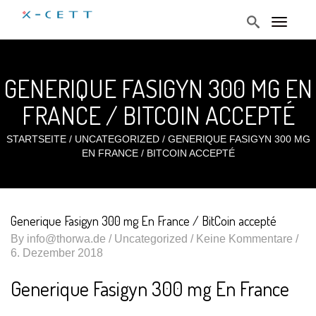
T
o
g
g
l
GENERIQUE FASIGYN 300 MG EN
e
n
a
FRANCE / BITCOIN ACCEPTÉ
v
i
g
STARTSEITE
/
UNCATEGORIZED
/
GENERIQUE FASIGYN 300 MG
a
EN FRANCE / BITCOIN ACCEPTÉ
t
i
o
n
Generique Fasigyn 300 mg En France / BitCoin accepté
By
info@thorwa.de
/
Uncategorized
/ Keine Kommentare /
6. Dezember 2018
Generique Fasigyn 300 mg En France