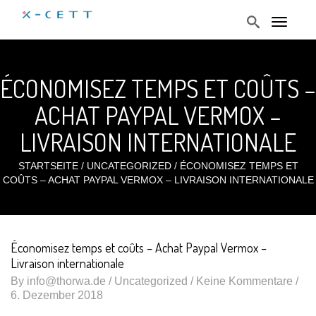
T
o
g
g
l
ÉCONOMISEZ TEMPS ET COÛTS –
e
n
a
ACHAT PAYPAL VERMOX –
v
i
LIVRAISON INTERNATIONALE
g
a
t
STARTSEITE
/
UNCATEGORIZED
/
ÉCONOMISEZ TEMPS ET
i
COÛTS – ACHAT PAYPAL VERMOX – LIVRAISON INTERNATIONALE
o
n
Économisez temps et coûts – Achat Paypal Vermox –
Livraison internationale
By
info@thorwa.de
/
Uncategorized
/ Keine Kommentare /
6. Dezember 2018