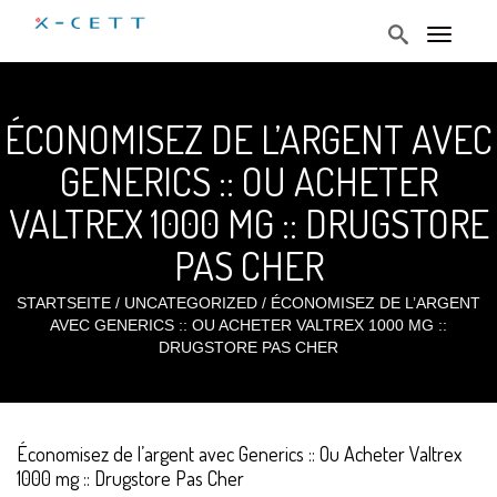
T
o
g
g
l
ÉCONOMISEZ DE L’ARGENT AVEC
e
n
a
GENERICS :: OU ACHETER
v
i
VALTREX 1000 MG :: DRUGSTORE
g
a
t
PAS CHER
i
o
n
STARTSEITE
/
UNCATEGORIZED
/
ÉCONOMISEZ DE L’ARGENT
AVEC GENERICS :: OU ACHETER VALTREX 1000 MG ::
DRUGSTORE PAS CHER
Économisez de l’argent avec Generics :: Ou Acheter Valtrex
1000 mg :: Drugstore Pas Cher