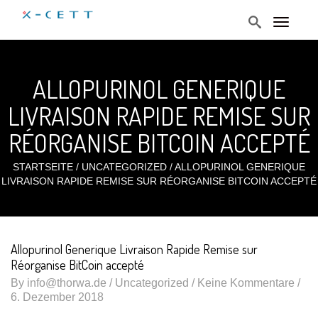
T
o
g
g
l
ALLOPURINOL GENERIQUE
e
n
a
LIVRAISON RAPIDE REMISE SUR
v
i
RÉORGANISE BITCOIN ACCEPTÉ
g
a
t
STARTSEITE
/
UNCATEGORIZED
/
ALLOPURINOL GENERIQUE
i
LIVRAISON RAPIDE REMISE SUR RÉORGANISE BITCOIN ACCEPTÉ
o
n
Allopurinol Generique Livraison Rapide Remise sur
Réorganise BitCoin accepté
By
info@thorwa.de
/
Uncategorized
/ Keine Kommentare /
6. Dezember 2018